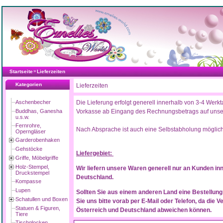
»
Startseite
Lieferzeiten
Kategorien
Lieferzeiten
Aschenbecher
Die Lieferung erfolgt generell innerhalb von 3-4 Wer
Buddhas, Ganesha
Vorkasse ab Eingang des Rechnungsbetrags auf unse
u.s.w.
Fernrohre,
Nach Absprache ist auch eine Selbstabholung möglich
Operngläser
Garderobenhaken
Gehstöcke
Liefergebiet:
Griffe, Möbelgriffe
Holz-Stempel,
Wir liefern unsere Waren generell nur an Kunden in
Druckstempel
Deutschland.
Kompasse
Lupen
Sollten Sie aus einem anderen Land eine Bestellung
Schatullen und Boxen
Sie uns bitte vorab per E-Mail oder Telefon, da die
Statuen & Figuren,
Österreich und Deutschland abweichen können.
Tiere
Tischglocken