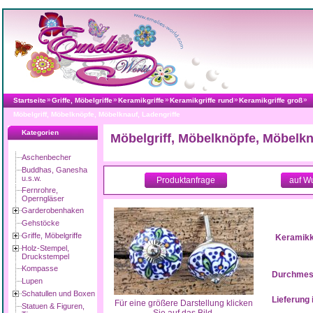
»
»
»
»
»
Startseite
Griffe, Möbelgriffe
Keramikgriffe
Keramikgriffe rund
Keramikgriffe groß
Möbelgriff, Möbelknöpfe, Möbelknauf, Ladengriffe
Kategorien
Möbelgriff, Möbelknöpfe, Möbelkn
Aschenbecher
Buddhas, Ganesha
u.s.w.
Produktanfrage
auf W
Fernrohre,
Operngläser
Garderobenhaken
Gehstöcke
Griffe, Möbelgriffe
Keramikk
Holz-Stempel,
Druckstempel
Kompasse
Durchmess
Lupen
Schatullen und Boxen
Lieferung 
Für eine größere Darstellung klicken
Statuen & Figuren,