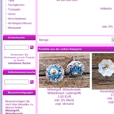
Sie auf das Bild.
Tiere
Tischglocken
Artikelnr.
Türklopfer
Uhren
Verschiedenes
Vorhängeschlösser
inkl. 0%
Windspiele
Schnellsuche
Menge :
Produkte aus der selben Kategorie
Verwenden Sie
Stichworte,um ein Produkt
zu finden.
erweiterte Suche
Artikelnummernsuche
Möbelgriff, Möbelknöpfe,
Keramikgri
Benachrichtigungen
Möbelknauf, Ladengriffe
3.
3.50 EUR
inkl
inkl. 0% MwSt.
Benachrichtigen Sie
zzgl
zzgl. Versand
mich über Aktuelles zu
diesem Artikel
Möbelgriff,
Möbelknöpfe,