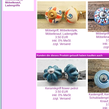
Möbelknauf,
Ladengriffe
Möbelgriff, Möbelknöpfe,
Möbelgrif
Möbelknauf, Ladengriffe
Möbelknau
3.50 EUR
3.
inkl. 0% MwSt.
inkl
zzgl. Versand
zzgl
Kunden die dieses Produkt gekauft haben kauften auch
Keramikgriff flower petrol
3.50 EUR
Kastengriff, Ker
inkl. 0% MwSt.
Schubladengriff
zzgl. Versand
Knauf,
3.
inkl