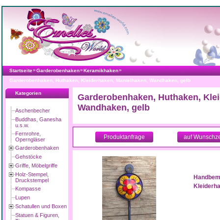
»
»
»
Startseite
Garderobenhaken
Keramikhaken
Garderobenhaken, Huthaken, Kleiderhaken, Mantelhaken, Wandhaken, gelb
Kategorien
Garderobenhaken, Huthaken, Klei
Wandhaken, gelb
Aschenbecher
Buddhas, Ganesha
u.s.w.
Fernrohre,
Produktanfrage
auf Wunschze
Operngläser
Garderobenhaken
Gehstöcke
Griffe, Möbelgriffe
Holz-Stempel,
Handbema
Druckstempel
Kleiderh
Kompasse
Lupen
Schatullen und Boxen
Statuen & Figuren,