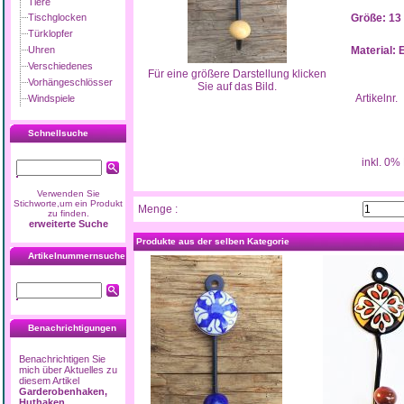
Tiere
Tischglocken
Größe: 13
Türklopfer
Uhren
Material: 
Verschiedenes
Für eine größere Darstellung klicken
Vorhängeschlösser
Sie auf das Bild.
Artikelnr.
Windspiele
Schnellsuche
inkl. 0%
Verwenden Sie
Stichworte,um ein Produkt
Menge :
zu finden.
erweiterte Suche
Produkte aus der selben Kategorie
Artikelnummernsuche
Benachrichtigungen
Benachrichtigen Sie
mich über Aktuelles zu
diesem Artikel
Garderobenhaken,
Huthaken,