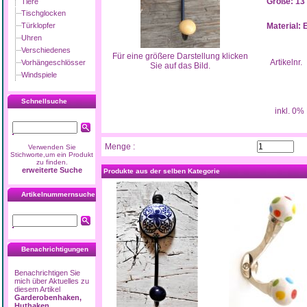
Größe: 13
Tiere
Tischglocken
Türklopfer
Material:
Uhren
Verschiedenes
Für eine größere Darstellung klicken
Artikelnr.
Vorhängeschlösser
Sie auf das Bild.
Windspiele
Schnellsuche
inkl. 0%
Menge :
Verwenden Sie
Stichworte,um ein Produkt
zu finden.
erweiterte Suche
Produkte aus der selben Kategorie
Artikelnummernsuche
Benachrichtigungen
Benachrichtigen Sie
mich über Aktuelles zu
diesem Artikel
Garderobenhaken,
Huthaken,