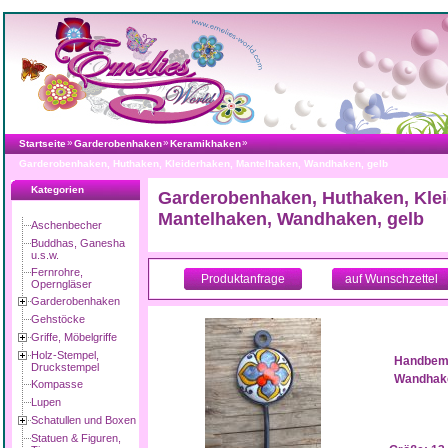
»
»
»
Startseite
Garderobenhaken
Keramikhaken
Garderobenhaken, Huthaken, Kleiderhaken, Mantelhaken, Wandhaken, gelb
Kategorien
Garderobenhaken, Huthaken, Klei
Mantelhaken, Wandhaken, gelb
Aschenbecher
Buddhas, Ganesha
u.s.w.
Fernrohre,
Produktanfrage
auf Wunschzettel
Operngläser
Garderobenhaken
Gehstöcke
Griffe, Möbelgriffe
Holz-Stempel,
Handbema
Druckstempel
Wandhake
Kompasse
Lupen
Schatullen und Boxen
Statuen & Figuren,